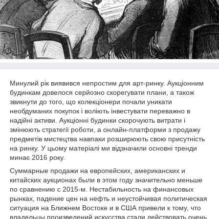
Минулий рік виявився непростим для арт-ринку. Аукціонним
будинкам довелося серйозно скорегувати плани, а також
звикнути до того, що колекціонери почали уникати
необдуманих покупок і воліють інвестувати переважно в
надійні активи. Аукціонні будинки скорочують витрати і
змінюють стратегії роботи, а онлайн-платформи з продажу
предметів мистецтва навпаки розширюють свою присутність
на ринку. У цьому матеріалі ми відзначили основні тренди
минає 2016 року.
Суммарные продажи на европейских, американских и
китайских аукционах были в этом году значительно меньше
по сравнению с 2015-м. Нестабильность на финансовых
рынках, падение цен на нефть и неустойчивая политическая
ситуация на Ближнем Востоке и в США привели к тому, что
владельцы произведений искусства стали действовать очень