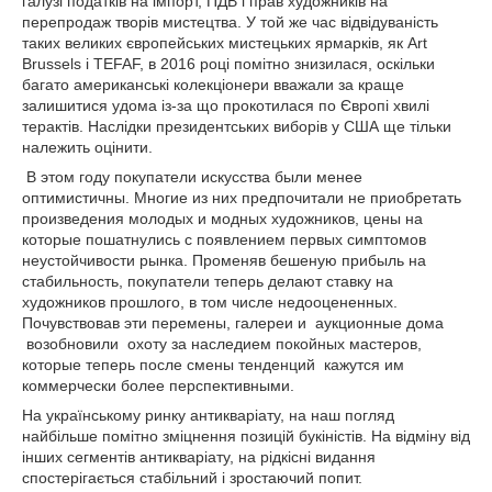
галузі податків на імпорт, ПДВ і прав художників на
перепродаж творів мистецтва. У той же час відвідуваність
таких великих європейських мистецьких ярмарків, як Art
Brussels і TEFAF, в 2016 році помітно знизилася, оскільки
багато американські колекціонери вважали за краще
залишитися удома із-за що прокотилася по Європі хвилі
терактів. Наслідки президентських виборів у США ще тільки
належить оцінити.
В этом году покупатели искусства были менее
оптимистичны. Многие из них предпочитали не приобретать
произведения молодых и модных художников, цены на
которые пошатнулись с появлением первых симптомов
неустойчивости рынка. Променяв бешеную прибыль на
стабильность, покупатели теперь делают ставку на
художников прошлого, в том числе недооцененных.
Почувствовав эти перемены, галереи и аукционные дома
возобновили охоту за наследием покойных мастеров,
которые теперь после смены тенденций кажутся им
коммерчески более перспективными.
На українському ринку антикваріату, на наш погляд
найбільше помітно зміцнення позицій букіністів. На відміну від
інших сегментів антикваріату, на рідкісні видання
спостерігається стабільний і зростаючий попит.