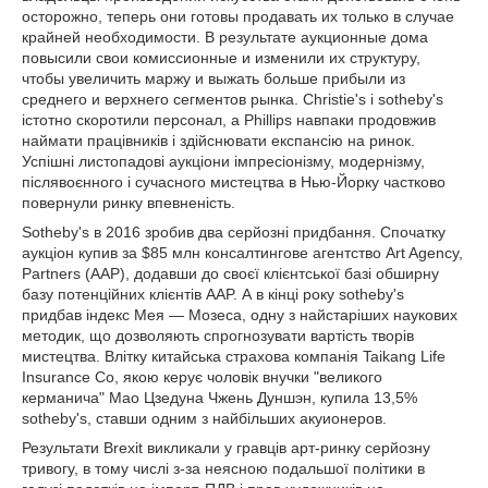
осторожно, теперь они готовы продавать их только в случае
крайней необходимости. В результате аукционные дома
повысили свои комиссионные и изменили их структуру,
чтобы увеличить маржу и выжать больше прибыли из
среднего и верхнего сегментов рынка. Christie's і sotheby's
істотно скоротили персонал, а Phillips навпаки продовжив
наймати працівників і здійснювати експансію на ринок.
Успішні листопадові аукціони імпресіонізму, модернізму,
післявоєнного і сучасного мистецтва в Нью-Йорку частково
повернули ринку впевненість.
Sotheby's в 2016 зробив два серйозні придбання. Спочатку
аукціон купив за $85 млн консалтингове агентство Art Agency,
Partners (AAP), додавши до своєї клієнтської базі обширну
базу потенційних клієнтів AAP. А в кінці року sotheby's
придбав індекс Мея — Мозеса, одну з найстаріших наукових
методик, що дозволяють спрогнозувати вартість творів
мистецтва. Влітку китайська страхова компанія Taikang Life
Insurance Co, якою керує чоловік внучки "великого
керманича" Мао Цзедуна Чжень Дуншэн, купила 13,5%
sotheby's, ставши одним з найбільших акуионеров.
Результати Brexit викликали у гравців арт-ринку серйозну
тривогу, в тому числі з-за неясною подальшої політики в