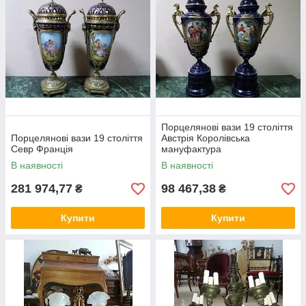
Порцелянові вази 19 століття
Порцелянові вази 19 століття
Австрія Королівська
Севр Франція
мануфактура
В наявності
В наявності
281 974,77
98 467,38
₴
₴
Купити
Купити