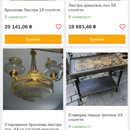
Люстра кришталь поч ХХ
Бронзова Люстра 19 століття
століття
В наявності
В наявності
20 141,06
19 693,48
₴
₴
Купити
Купити
Етажерка перша третина ХХ
століття
Старовинна бронзова люстра
В наявності
поч. ХХ-го століття кришталь