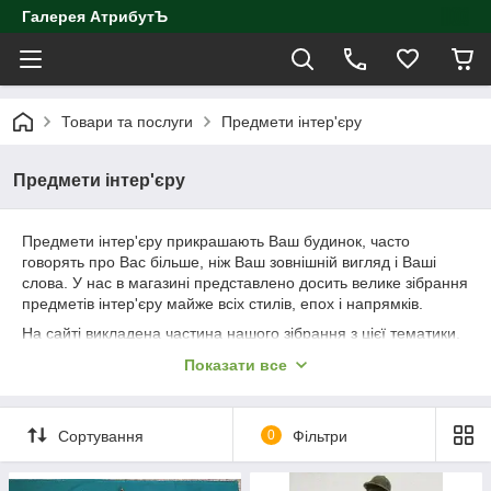
Галерея АтрибутЪ
Товари та послуги
Предмети інтер'єру
Предмети інтер'єру
Предмети інтер'єру прикрашають Ваш будинок, часто
говорять про Вас більше, ніж Ваш зовнішній вигляд і Ваші
слова. У нас в магазині представлено досить велике зібрання
предметів інтер'єру майже всіх стилів, епох і напрямків.
На сайті викладена частина нашого зібрання з цієї тематики.
Якщо Ви шукайте якийсь конкретний предмет, про який
Показати все
немає згадки на нашому сайті, звертайтеся, можливо ми
зможемо Вам допомогти.
Сортування
0
Фільтри