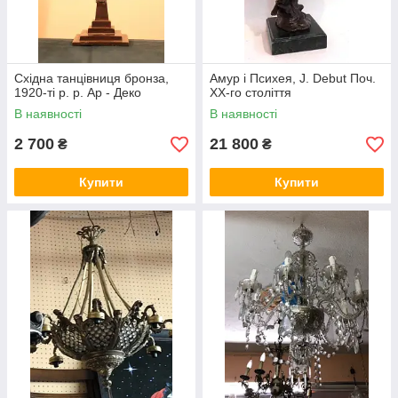
Східна танцівниця бронза,
Амур і Психея, J. Debut Поч.
1920-ті р. р. Ар - Деко
XX-го століття
В наявності
В наявності
2 700
21 800
₴
₴
Купити
Купити