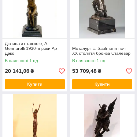
Дівчина з пташкою, A.
Gennarelli 1930-ті роки Ар
Металург Е. Saalmann поч.
Деко
ХХ століття бронза Сталевар
В наявності 1 од.
В наявності 1 од.
20 141,06
53 709,48
₴
₴
Купити
Купити