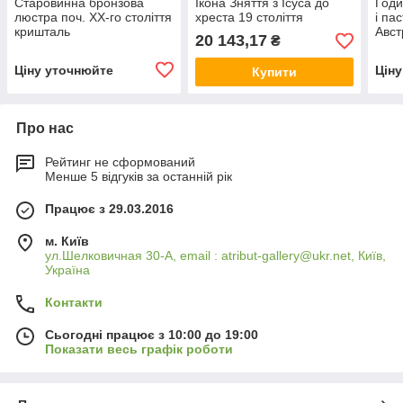
Старовинна бронзова
Ікона Зняття з Ісуса до
Годи
люстра поч. ХХ-го століття
хреста 19 століття
і па
кришталь
Авст
20 143,17
₴
Ціну уточнюйте
Цін
Купити
Про нас
Рейтинг не сформований
Менше 5 відгуків за останній рік
Працює з 29.03.2016
м. Київ
ул.Шелковичная 30-А, email : atribut-gallery@ukr.net, Київ,
Україна
Контакти
Сьогодні працює з 10:00 до 19:00
Показати весь графік роботи