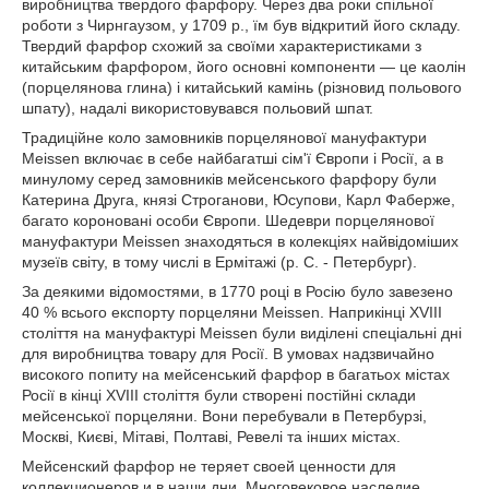
виробництва твердого фарфору. Через два роки спільної
роботи з Чирнгаузом, у 1709 р., їм був відкритий його складу.
Твердий фарфор схожий за своїми характеристиками з
китайським фарфором, його основні компоненти — це каолін
(порцелянова глина) і китайський камінь (різновид польового
шпату), надалі використовувався польовий шпат.
Традиційне коло замовників порцелянової мануфактури
Meissen включає в себе найбагатші сім'ї Європи і Росії, а в
минулому серед замовників мейсенського фарфору були
Катерина Друга, князі Строганови, Юсупови, Карл Фаберже,
багато короновані особи Європи. Шедеври порцелянової
мануфактури Meissen знаходяться в колекціях найвідоміших
музеїв світу, в тому числі в Ермітажі (р. С. - Петербург).
За деякими відомостями, в 1770 році в Росію було завезено
40 % всього експорту порцеляни Meissen. Наприкінці XVIII
століття на мануфактурі Meissen були виділені спеціальні дні
для виробництва товару для Росії. В умовах надзвичайно
високого попиту на мейсенський фарфор в багатьох містах
Росії в кінці XVIII століття були створені постійні склади
мейсенської порцеляни. Вони перебували в Петербурзі,
Москві, Києві, Мітаві, Полтаві, Ревелі та інших містах.
Мейсенский фарфор не теряет своей ценности для
коллекционеров и в наши дни. Многовековое наследие