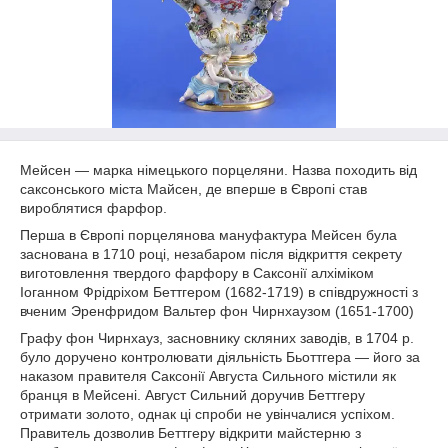
Мейсен — марка німецького порцеляни. Назва походить від
саксонського міста Майсен, де вперше в Європі став
вироблятися фарфор.
Перша в Європі порцелянова мануфактура Мейсен була
заснована в 1710 році, незабаром після відкриття секрету
виготовлення твердого фарфору в Саксонії алхіміком
Іоганном Фрідріхом Беттгером (1682-1719) в співдружності з
вченим Эренфридом Вальтер фон Чирнхаузом (1651-1700)
Графу фон Чирнхауз, засновнику скляних заводів, в 1704 р.
було доручено контролювати діяльність Бьоттгера — його за
наказом правителя Саксонії Августа Сильного містили як
бранця в Мейсені. Август Сильний доручив Беттгеру
отримати золото, однак ці спроби не увінчалися успіхом.
Правитель дозволив Беттгеру відкрити майстерню з