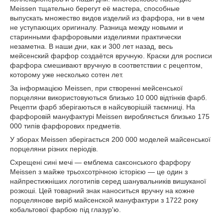
Meissen тщательно берегут её мастера, способные
выпускать множество видов изделий из фарфора, ни в чем
не уступающих оригиналу. Разница между новыми и
старинными фарфоровыми изделиями практически
незаметна. В наши дни, как и 300 лет назад, весь
мейсенский фарфор создаётся вручную. Краски для росписи
фарфора смешивают вручную в соответствии с рецептом,
которому уже несколько сотен лет.
За інформацією Meissen, при створенні мейсенської
порцеляни використовуються близько 10 000 відтінків фарб.
Рецепти фарб зберігаються в найсуворішій таємниці. На
фарфоровій мануфактурі Meissen виробляється близько 175
000 типів фарфорових предметів.
У зборах Meissen зберігається 200 000 моделей майсенської
порцеляни різних періодів.
Схрещені сині мечі — емблема саксонського фарфору
Meissen з майже трьохсотрічною історією — це один з
найпрестижніших логотипів серед шанувальників вишуканої
розкоші. Цей товарний знак наноситься вручну на кожне
порцелянове виріб майсенской мануфактури з 1722 року
кобальтової фарбою під глазур'ю.