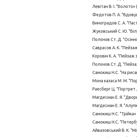
Левітан В. І. "Болото» 
Федотов П. А. "Вдову
Виноградов С. А. "Пас
Жуковський С. Ю. "Біл
Полєнов Ст. Д. "Осінн
Саврасов А. К. "Пейзаж
Коровін К. А. "Пейзаж 
Полєнов Ст. Д. "Пейза
Самокиш Н.С. "На риса
Мона казаса М. М. "По
Раесберг Ц. "Портрет 
Магдесиан Е. Я. "Двор
Магдесиан Е. Я. "Алуп
Самокиш Н.С. "Трійка»
Самокиш Н.С. "Петербу
Айвазовський В. К. "Мі