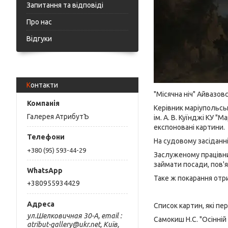
Запитання та відповіді
Про нас
Відгуки
Контакти
"Місячна ніч" Айвазов
Керівник маріупольсь
Галерея АтрибутЪ
ім. А. В. Куїнджі КУ
експоновані картини.
На судовому засіданн
+380 (95) 593-44-29
Заслуженому працівни
займати посади, пов'я
Таке ж покарання отри
+380955934429
Список картин, які пе
ул.Шелковичная 30-А, email :
Самокиш Н.С. "Осінній
atribut-gallery@ukr.net, Київ,