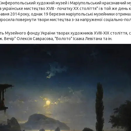
Сімферопольський художній музей і Маріупольський краєзнавчий му
а українське мистецтво XVIII - початку ХХ століття" і в той же ден
равня 2014 року, однак 19 березня маріупольські музейники отри
просила повернути твори мистецтва з-за напруженої соціально-політ
 Музейного фонду України творах художників XVIII-XIX століття, сер
. Вечір" Олексія Саврасова, "Болото" Ісаака Левітана та ін.