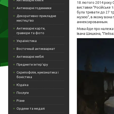
Антикварні книги
18 лютого 2014 року 
виставки "Російське т
Антикварні годинники
була тривати до 27 т
Декоративно-прикладне
музею", в якому вона 
мистецтво
аннексированным.
Антикварні карти,
Мова йде про належать
гравюри та фото
Івана Шишкіна, "Пейзаж
Україністика
Восточный антиквариат
Антикварні меблі
Предмети інтер'єру
Скрипофілія, нумізматика і
боністика
Юдаїка
Послуги
Різне
Ордени та медалі