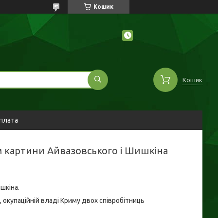
Кошик
Кошик
оплата
им картини Айвазовського і Шишкіна
шкіна.
, окупаційній владі Криму двох співробітниць