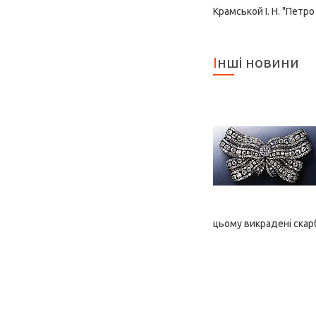
Крамськой І. Н. "Петро 
Інші новини
цьому викрадені скарб