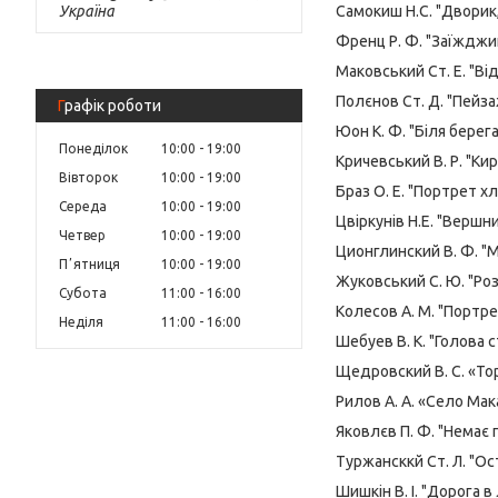
Самокиш Н.С. "Дворик,
Україна
Френц Р. Ф. "Заїжджий
Маковський Ст. Е. "Від
Полєнов Ст. Д. "Пейза
Графік роботи
Юон К. Ф. "Біля берега
Понеділок
10:00
19:00
Кричевський В. Р. "Ки
Вівторок
10:00
19:00
Браз О. Е. "Портрет хл
Середа
10:00
19:00
Цвіркунів Н.Е. "Вершник
Четвер
10:00
19:00
Ционглинский В. Ф. "
Пʼятниця
10:00
19:00
Жуковський С. Ю. "Роз'
Субота
11:00
16:00
Колесов А. М. "Портре
Неділя
11:00
16:00
Шебуев В. К. "Голова с
Щедровский В. С. «То
Рилов А. А. «Село Мак
Яковлєв П. Ф. "Немає
Туржансккй Ст. Л. "Ост
Шишкін В. І. "Дорога в л