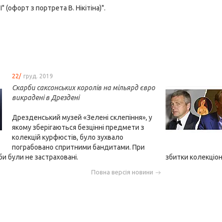
I" (офорт з портрета В. Нікітіна)".
22/
груд. 2019
Скарби саксонських королів на мільярд євро
викрадені в Дрездені
Дрезденський музей «Зелені склепіння», у
якому зберігаються безцінні предмети з
колекцій курфюстів, було зухвало
пограбовано спритними бандитами. При
и були не застраховані.
збитки колекціон
Повна версія новини