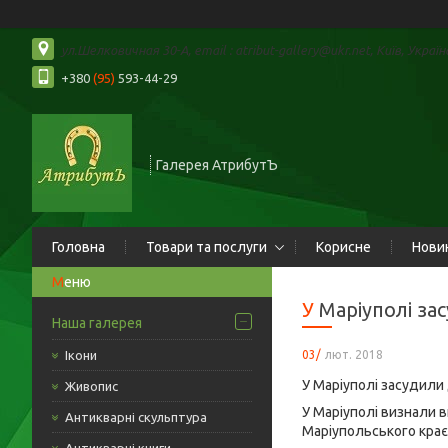
ул.Шелковичная 30-А, email : atribut-gallery@ukr.net, Київ, Україн
+380
(95)
593-44-29
Галерея АтрибутЪ
Головна
Товари та послуги
Корисне
Нови
У Маріуполі 
Наша галерея
03/
лют. 2018
Ікони
У Маріуполі засудили
Живопис
У Маріуполі визнали в
Антикварні скульптура
Маріупольського крає