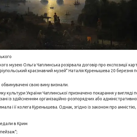
ського
кого музею Ольга Чаплинська розірвала договір про експозиції кар
 "Маріупольський краєзнавчий музей" Наталія Куренышева 20 березн
і обвинувачені свою вину визнали.
ку культури України Чаплинської призначено покарання у вигляді п
зані із здійсненням організаційно-розпорядчих або адміністративно
мала і її колега Куренышева. Однак, згідно із законом про амністі
редали в Крим
 пейзаж";