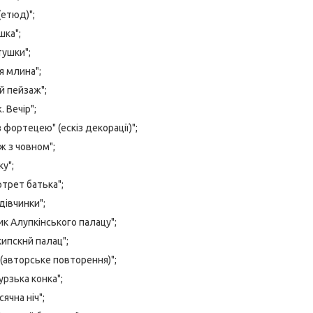
(етюд)";
шка";
тушки";
я млина";
ій пейзаж";
. Вечір";
з фортецею" (ескіз декорації)";
ж з човном";
ку";
ртрет батька";
дівчинки";
ик Алупкінського палацу";
кипскнй палац";
 (авторське повторення)";
рзька конка";
сячна ніч";