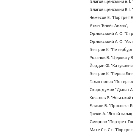
Благовіщенський в. І.
Благовіщенський В. І.
Чемесов Е. "Портрет 
Уткін "Еней і Анхиз";
Орловський А. О. "Стр
Орловський А. О. "Ав
Беггров К. "Петербур
Розанов В. "Церква у
Йордан Ф. "Катування
Беггров К. "Перша Лін
Галактіонов "Петергоф
Скородумов "Діана і А
Кочалов Р. "Невський 
Еляков В. "Проспект Б
Греків А. "Літній пала
Смирнов "Портрет Том
Мате Ст. Ст. "Портрет 