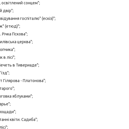
 освітлений сонцем";
 двір";
відування госпіталю" (ескіз)";
ж" (етюд)";
. Річка Пскова";
рилівська церква";
опчика";
 в лісі";
Мечеть в Тивериаде";
їзд";
т Гілярова - Платонова";
тарого";
рговка яблуками";
арье";
 пощади";
анні квіти. Садиба";
ісі";