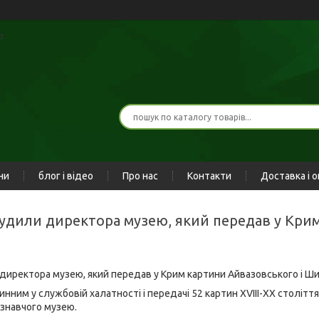
а
ни
блог і відео
Про нас
Контакти
Доставка і 
засудили директора музею, який передав у Кр
 директора музею, який передав у Крим картини Айвазовського і Ши
инним у службовій халатності і передачі 52 картин XVIII-XX століття
знавчого музею.