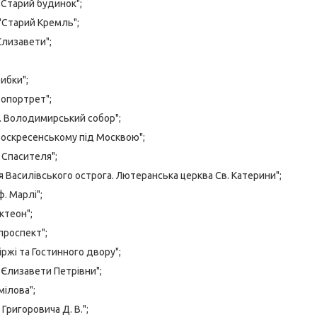
 "Старий будинок";
 "Старий Кремль";
Єлизавети";
ибки";
топортрет";
г. Володимирський собор";
 Воскресенському під Москвою";
 Спасителя";
ія Василівського острога. Лютеранська церква Св. Катерини";
. Марлі";
ктеон";
проспект";
іржі та Гостинного двору";
ц Єлизавети Петрівни";
ілова";
Григоровича Д. В.";