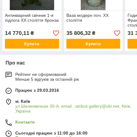
Антикварний свічник 1-я
Ваза модерн поч. ХХ
Годи
підлога ХХ століття бронза
століття
Фран
стол
14 770,11
35 806,32
31 
₴
₴
Купити
Купити
Про нас
Рейтинг не сформований
Менше 5 відгуків за останній рік
Працює з 29.03.2016
м. Київ
ул.Шелковичная 30-А, email : atribut-gallery@ukr.net, Київ,
Україна
Контакти
Сьогодні працює з 11:00 до 16:00