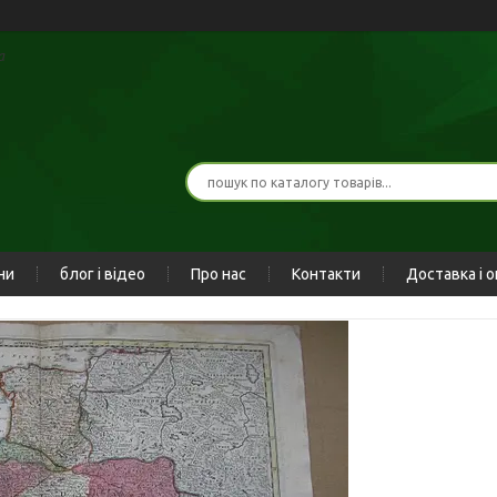
а
ни
блог і відео
Про нас
Контакти
Доставка і 