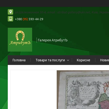
ул.Шелковичная 30-А, email : atribut-gallery@ukr.net, Київ, Україн
+380
(95)
593-44-29
Галерея АтрибутЪ
Головна
Товари та послуги
Корисне
Нови