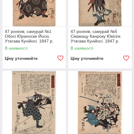
47 ронінів, самурай №1
47 ронінів, самурай №5
Обосі Юраноске Йосіо.
Сікамацу Канроку Юкісіге.
Утагава Кунійосі. 1847 р.
Утагава Кунійосі. 1847 р.
Японія гравюра
Японія гравюра
В наявності
В наявності
Ціну уточнюйте
Ціну уточнюйте