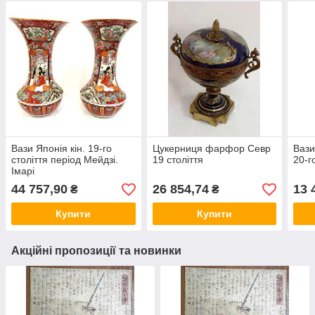
Вази Японія кін. 19-го
Цукерниця фарфор Севр
Вази
століття період Мейдзі.
19 століття
20-г
Імарі
44 757,90
26 854,74
13 
₴
₴
Купити
Купити
Акційні пропозиції та новинки