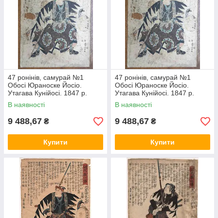
47 ронінів, самурай №1
47 ронінів, самурай №1
Обосі Юраноске Йосіо.
Обосі Юраноске Йосіо.
Утагава Кунійосі. 1847 р.
Утагава Кунійосі. 1847 р.
Японська гравюра
Японська гравюра
В наявності
В наявності
9 488,67
9 488,67
₴
₴
Купити
Купити