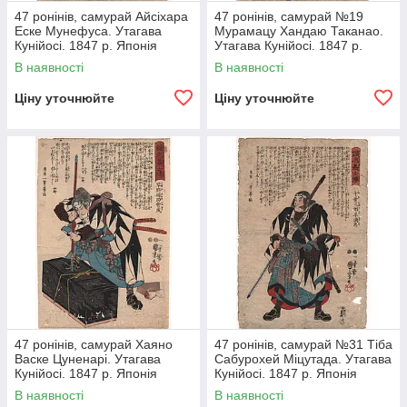
47 ронінів, самурай Айсіхара
47 ронінів, самурай №19
Еске Мунефуса. Утагава
Мурамацу Хандаю Таканао.
Кунійосі. 1847 р. Японія
Утагава Кунійосі. 1847 р.
гравюра
Японія гравюру
В наявності
В наявності
Ціну уточнюйте
Ціну уточнюйте
47 ронінів, самурай Хаяно
47 ронінів, самурай №31 Тіба
Васке Цуненарі. Утагава
Сабурохей Міцутада. Утагава
Кунійосі. 1847 р. Японія
Кунійосі. 1847 р. Японія
гравюра
гравюру
В наявності
В наявності