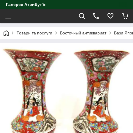
Галерея АтрибутЪ
Товари та послуги
Восточный антиквариат
Вази Япон