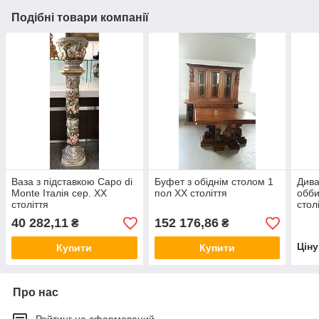
Подібні товари компанії
Ваза з підставкою Capo di
Буфет з обіднім столом 1
Дива
Monte Італія сер. ХХ
пол ХХ століття
обби
століття
стол
40 282,11
152 176,86
₴
₴
Цін
Купити
Купити
Про нас