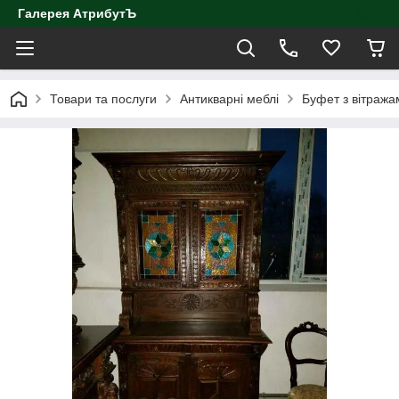
Галерея АтрибутЪ
Товари та послуги
Антикварні меблі
Буфет з вітража