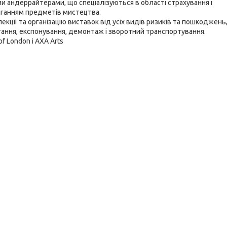
и андеррайтерами, що спеціалізуються в області страхування і
ріганням предметів мистецтва.
екції та організацію
виставок
від усіх видів ризиків та пошкоджень,
гання, експонування, демонтаж і зворотний транспортування.
f London і AXA Arts