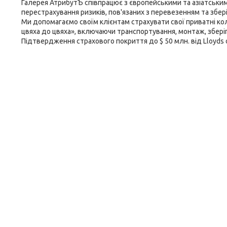
Галерея АтрибутЪ співпрацює з європейськими та азіатським
перестрахування ризиків, пов'язаних з перевезенням та збе
Ми допомагаємо своїм клієнтам страхувати свої приватні кол
цвяха до цвяха», включаючи транспортування, монтаж, збері
Підтвердження страхового покриття до $ 50 млн. від Lloyds o