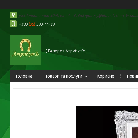
ул.Шелковичная 30-А, email : atribut-gallery@ukr.net, Київ, Україн
+380
(95)
593-44-29
Галерея АтрибутЪ
Головна
Товари та послуги
Корисне
Нови