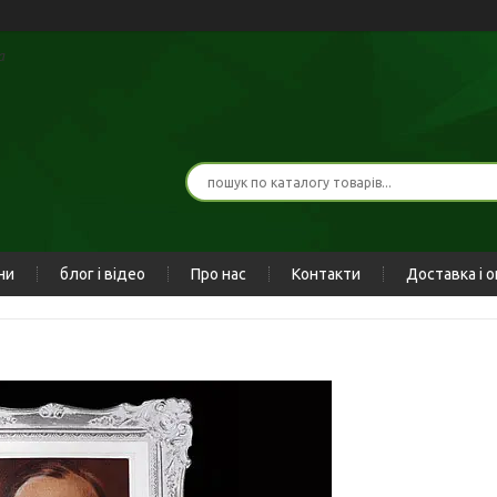
а
ни
блог і відео
Про нас
Контакти
Доставка і 