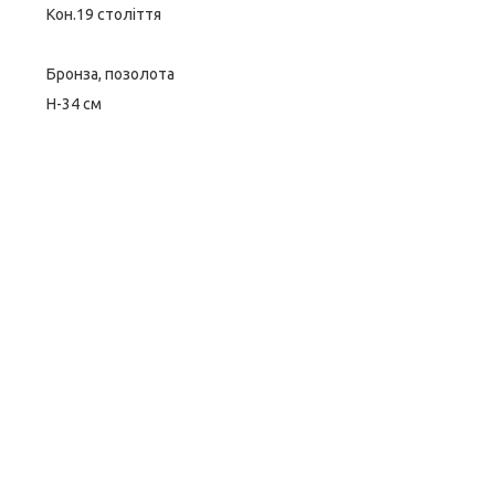
Кон.19 століття
Бронза, позолота
Н-34 см