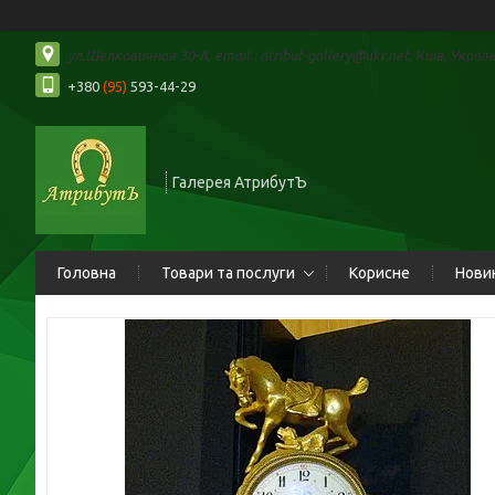
ул.Шелковичная 30-А, email : atribut-gallery@ukr.net, Київ, Україн
+380
(95)
593-44-29
Галерея АтрибутЪ
Головна
Товари та послуги
Корисне
Нови