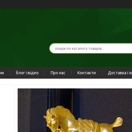
а
ни
блог і відео
Про нас
Контакти
Доставка і 