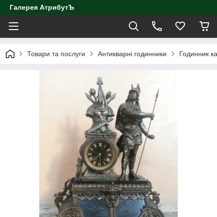
Галерея АтрибутЪ
Товари та послуги
Антикварні годинники
Годинник ка