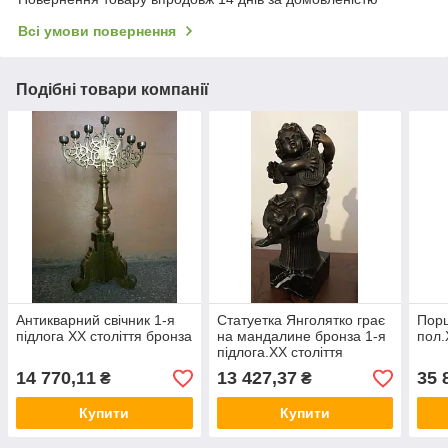
Всі умови повернення
Подібні товари компанії
Антикварний свічник 1-я
Статуетка Янголятко грає
Порц
підлога ХХ століття бронза
на мандалине бронза 1-я
пол.
підлога.ХХ століття
14 770,11
13 427,37
35 
₴
₴
Купити
Купити