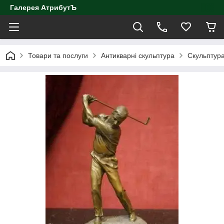
Галерея АтрибутЪ
Товари та послуги
Антикварні скульптура
Скульптура