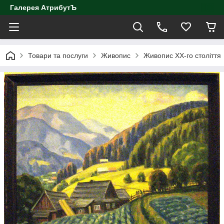
Галерея АтрибутЪ
Товари та послуги
Живопис
Живопис ХХ-го століття