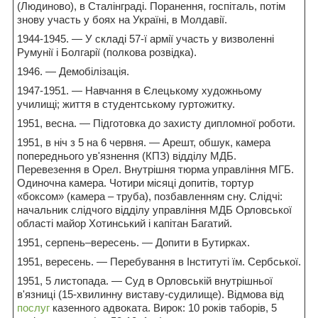
(Людиново), в Сталінграді. Поранення, госпіталь, потім
знову участь у боях на Україні, в Молдавії.
1944-1945. — У складі 57-ї армії участь у визволенні
Румунії і Болгарії (полкова розвідка).
1946. — Демобілізація.
1947-1951. — Навчання в Єлецькому художньому
училищі; життя в студентському гуртожитку.
1951, весна. — Підготовка до захисту дипломної роботи.
1951, в ніч з 5 на 6 червня. — Арешт, обшук, камера
попереднього ув'язнення (КПЗ) відділу МДБ.
Перевезення в Орел. Внутрішня тюрма управління МГБ.
Одиночна камера. Чотири місяці допитів, тортур
«боксом» (камера – труба), позбавленням сну. Слідчі:
начальник слідчого відділу управління МДБ Орловської
області майор Хотинський і капітан Багатий.
1951, серпень–вересень. — Допити в Бутирках.
1951, вересень. — Перебування в Інституті їм. Сербської.
1951, 5 листопада. — Суд в Орловській внутрішньої
в'язниці (15-хвилинну виставу-судилище). Відмова від
послуг
казенного адвоката. Вирок: 10 років таборів, 5