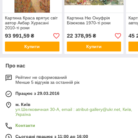
Картина Краса врятує світ
Картина Ню Онуфрія
Карт
автор Акбар Хурасані
Бізюкова 1970-ті роки
авто
2010-ті роки
93 991,59
22 378,95
45 
₴
₴
Купити
Купити
Про нас
Рейтинг не сформований
Менше 5 відгуків за останній рік
Працює з 29.03.2016
м. Київ
ул.Шелковичная 30-А, email : atribut-gallery@ukr.net, Київ,
Україна
Контакти
Сьогодні працює з 11:00 до 16:00