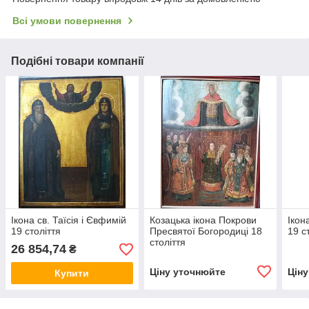
Всі умови повернення
Подібні товари компанії
Ікона св. Таїсія і Євфимій
Козацька ікона Покрови
Ікон
19 століття
Пресвятої Богородиці 18
19 с
століття
26 854,74
₴
Ціну уточнюйте
Цін
Купити