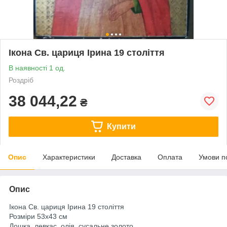
Ікона Св. цариця Ірина 19 століття
В наявності 1 од.
Роздріб
38 044,22
₴
Купити
Опис
Характеристики
Доставка
Оплата
Умови п
Опис
Ікона Св. цариця Ірина 19 століття
Розміри 53х43 см
Дошка, левкас, олія, сусальне золото