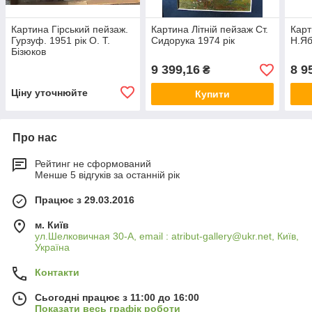
Картина Гірський пейзаж.
Картина Літній пейзаж Ст.
Карт
Гурзуф. 1951 рік О. Т.
Сидорука 1974 рік
Н.Яб
Бізюков
9 399,16
8 9
₴
Ціну уточнюйте
Купити
Про нас
Рейтинг не сформований
Менше 5 відгуків за останній рік
Працює з 29.03.2016
м. Київ
ул.Шелковичная 30-А, email : atribut-gallery@ukr.net, Київ,
Україна
Контакти
Сьогодні працює з 11:00 до 16:00
Показати весь графік роботи