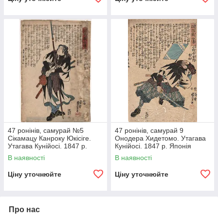
47 ронінів, самурай №5
47 ронінів, самурай 9
Сікамацу Канроку Юкісіге.
Онодера Хидетомо. Утагава
Утагава Кунійосі. 1847 р.
Кунійосі. 1847 р. Японія
Японія гравюра
гравюру
В наявності
В наявності
Ціну уточнюйте
Ціну уточнюйте
Про нас