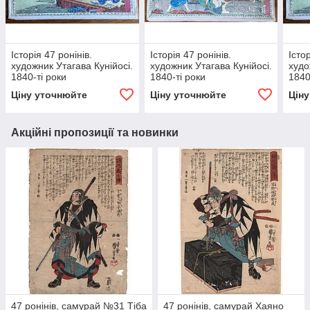
Історія 47 ронінів.
Історія 47 ронінів.
Істо
художник Утагава Кунійосі.
художник Утагава Кунійосі.
худо
1840-ті роки
1840-ті роки
1840
Ціну уточнюйте
Ціну уточнюйте
Цін
Акційні пропозиції та новинки
47 ронінів, самурай №31 Тіба
47 ронінів, самурай Хаяно