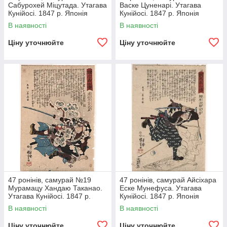
Сабурохей Міцутада. Утагава
Васке Цуненарі. Утагава
Кунійосі. 1847 р. Японія
Кунійосі. 1847 р. Японія
гравюру
гравюра
В наявності
В наявності
Ціну уточнюйте
Ціну уточнюйте
47 ронінів, самурай №19
47 ронінів, самурай Айсіхара
Мурамацу Хандаю Таканао.
Еске Мунефуса. Утагава
Утагава Кунійосі. 1847 р.
Кунійосі. 1847 р. Японія
Японія гравюру
гравюра
В наявності
В наявності
Ціну уточнюйте
Ціну уточнюйте