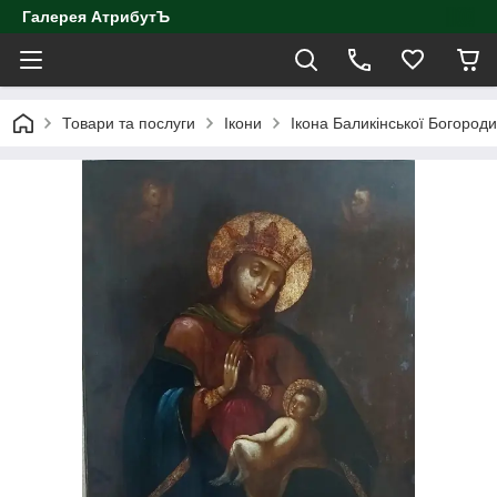
Галерея АтрибутЪ
Товари та послуги
Ікони
Ікона Баликінської Богороди