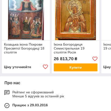
Козацька ікона Покрови
Ікона Богородиця
Ікон
Пресвятої Богородиці 18
Семистрельная 19
19 с
століття
століття Росія
26 813,70
₴
Ціну уточнюйте
Цін
Купити
Про нас
Рейтинг не сформований
Менше 5 відгуків за останній рік
Працює з 29.03.2016