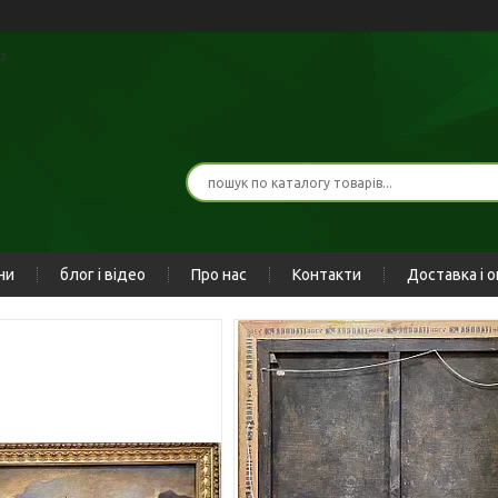
а
ни
блог і відео
Про нас
Контакти
Доставка і 