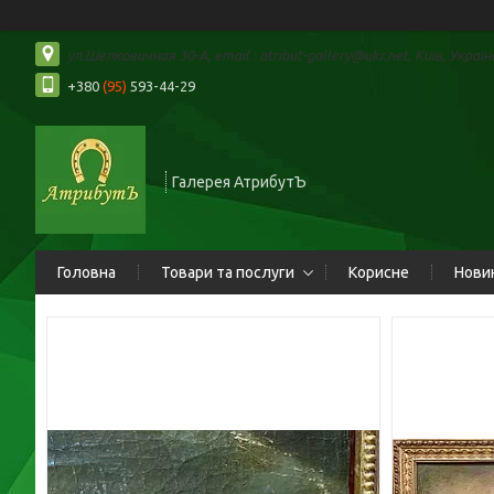
ул.Шелковичная 30-А, email : atribut-gallery@ukr.net, Київ, Україн
+380
(95)
593-44-29
Галерея АтрибутЪ
Головна
Товари та послуги
Корисне
Нови