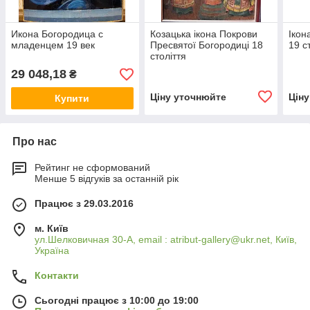
Икона Богородица с
Козацька ікона Покрови
Ікон
младенцем 19 век
Пресвятої Богородиці 18
19 с
століття
29 048,18
₴
Ціну уточнюйте
Цін
Купити
Про нас
Рейтинг не сформований
Менше 5 відгуків за останній рік
Працює з 29.03.2016
м. Київ
ул.Шелковичная 30-А, email : atribut-gallery@ukr.net, Київ,
Україна
Контакти
Сьогодні працює з 10:00 до 19:00