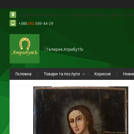
ул.Шелковичная 30-А, email : atribut-gallery@ukr.net, Київ, Україн
+380
(95)
593-44-29
Галерея АтрибутЪ
Головна
Товари та послуги
Корисне
Нови