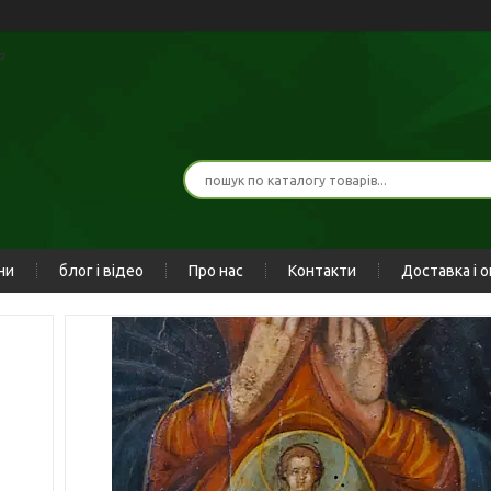
а
ни
блог і відео
Про нас
Контакти
Доставка і 