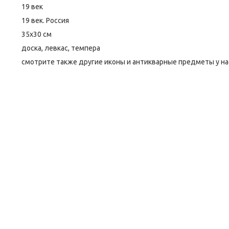
19 век
19 век. Россия
35х30 см
доска, левкас, темпера
смотрите также другие иконы и антикварные предметы у на