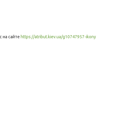
с на сайте
https://atribut.kiev.ua/g10747957-ikony