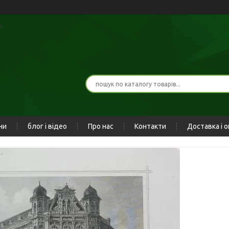
а
ни
блог і відео
Про нас
Контакти
Доставка і 