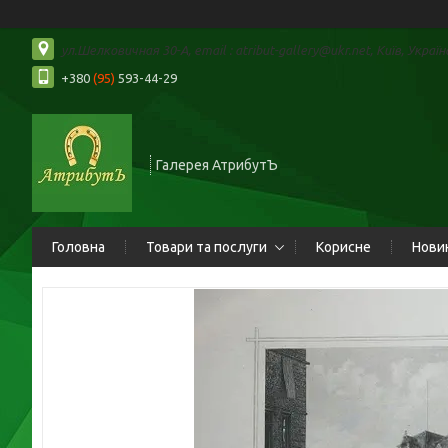
ул.Шелковичная 30-А, email : atribut-gallery@ukr.net, Київ, Україн
+380
(95)
593-44-29
Галерея АтрибутЪ
Головна
Товари та послуги
Корисне
Нови