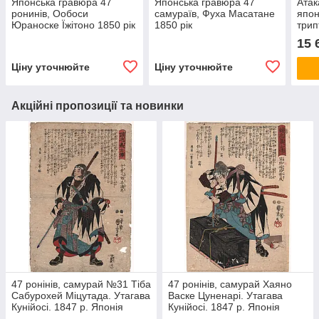
Японська гравюра 47
Японська гравюра 47
Атак
ронинів, Ообоси
самураїв, Фуха Масатане
япон
Юраноске Їжітоно 1850 рік
1850 рік
трип
15 
Ціну уточнюйте
Ціну уточнюйте
Акційні пропозиції та новинки
47 ронінів, самурай №31 Тіба
47 ронінів, самурай Хаяно
Сабурохей Міцутада. Утагава
Васке Цуненарі. Утагава
Кунійосі. 1847 р. Японія
Кунійосі. 1847 р. Японія
гравюру
гравюра