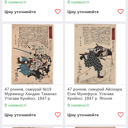
В наявності
В наявності
Ціну уточнюйте
Ціну уточнюйте
47 ронінів, самурай №19
47 ронінів, самурай Айсіхара
Мурамацу Хандаю Таканао.
Еске Мунефуса. Утагава
Утагава Кунійосі. 1847 р.
Кунійосі. 1847 р. Японія
Японія гравюру
гравюра
В наявності
В наявності
Ціну уточнюйте
Ціну уточнюйте