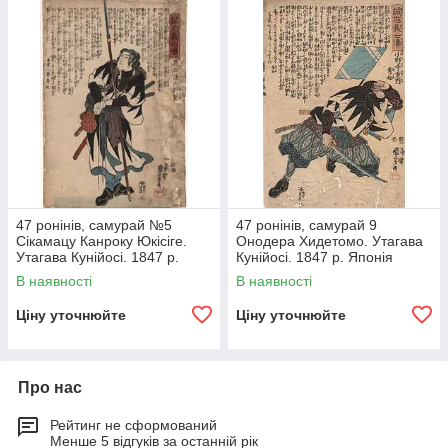
47 ронінів, самурай №5
47 ронінів, самурай 9
Сікамацу Канроку Юкісіге.
Онодера Хидетомо. Утагава
Утагава Кунійосі. 1847 р.
Кунійосі. 1847 р. Японія
Японія гравюра
гравюру
В наявності
В наявності
Ціну уточнюйте
Ціну уточнюйте
Про нас
Рейтинг не сформований
Менше 5 відгуків за останній рік