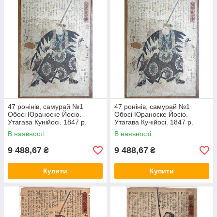
47 ронінів, самурай №1
47 ронінів, самурай №1
Обосі Юраноске Йосіо.
Обосі Юраноске Йосіо.
Утагава Кунійосі. 1847 р.
Утагава Кунійосі. 1847 р.
Японська гравюра
Японська гравюра
В наявності
В наявності
9 488,67
9 488,67
₴
₴
Купити
Купити