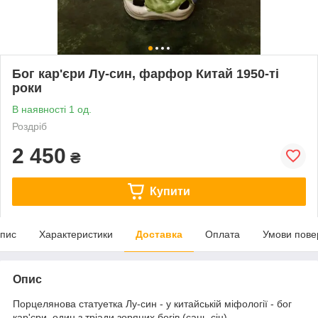
Бог кар'єри Лу-син, фарфор Китай 1950-ті
роки
В наявності 1 од.
Роздріб
2 450
₴
Купити
пис
Характеристики
Доставка
Оплата
Умови пове
Опис
Порцелянова статуетка Лу-син - у китайській міфології - бог
кар'єри, один з тріади зоряних богів (сань-сін)