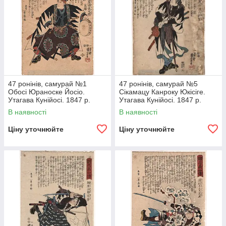
47 ронінів, самурай №1
47 ронінів, самурай №5
Обосі Юраноске Йосіо.
Сікамацу Канроку Юкісіге.
Утагава Кунійосі. 1847 р.
Утагава Кунійосі. 1847 р.
Японія гравюра
Японія гравюра
В наявності
В наявності
Ціну уточнюйте
Ціну уточнюйте