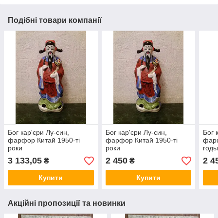
Подібні товари компанії
Бог кар'єри Лу-син,
Бог кар'єри Лу-син,
Бог 
фарфор Китай 1950-ті
фарфор Китай 1950-ті
фар
роки
роки
год
3 133,05
2 450
2 4
₴
₴
Купити
Купити
Акційні пропозиції та новинки