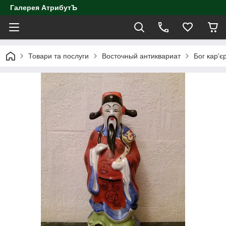
Галерея АтрибутЪ
Товари та послуги
Восточный антиквариат
Бог кар'є