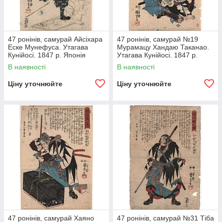
47 ронінів, самурай Айсіхара
47 ронінів, самурай №19
Еске Мунефуса. Утагава
Мурамацу Хандаю Таканао.
Кунійосі. 1847 р. Японія
Утагава Кунійосі. 1847 р.
гравюра
Японія гравюру
В наявності
В наявності
Ціну уточнюйте
Ціну уточнюйте
47 ронінів, самурай Хаяно
47 ронінів, самурай №31 Тіба