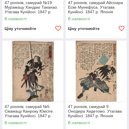
47 ронінів, самурай №19
47 ронінів, самурай Айсіхара
Мурамацу Хандаю Таканао.
Еске Мунефуса. Утагава
Утагава Кунійосі. 1847 р.
Кунійосі. 1847 р. Японія
Японія гравюру
гравюра
В наявності
В наявності
Ціну уточнюйте
Ціну уточнюйте
47 ронінів, самурай №5
47 ронінів, самурай 9
Сікамацу Канроку Юкісіге.
Онодера Хидетомо. Утагава
Утагава Кунійосі. 1847 р.
Кунійосі. 1847 р. Японія
Японія гравюра
гравюру
В наявності
В наявності