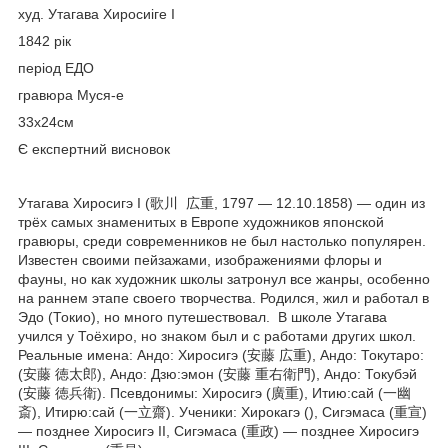
худ. Утагава Хиросиіге I
1842 рік
період ЕДО
гравюра Муся-е
33х24см
Є експертний висновок
Утагава Хиросигэ I (歌川 広重, 1797 — 12.10.1858) — один из
трёх самых знаменитых в Европе художников японской
гравюры, среди современников не был настолько популярен.
Известен своими пейзажами, изображениями флоры и
фауны, но как художник школы затронул все жанры, особенно
на раннем этапе своего творчества. Родился, жил и работал в
Эдо (Токио), но много путешествовал. В школе Утагава
учился у Тоёхиро, но знаком был и с работами других школ.
Реальные имена: Андо: Хиросигэ (安藤 広重), Андо: Токутаро:
(安藤 徳太郎), Андо: Дзю:эмон (安藤 重右衛門), Андо: Токубэй
(安藤 徳兵衛). Псевдонимы: Хиросигэ (廣重), Итию:сай (一幽
斎), Итирю:сай (一立齋). Ученики: Хирокагэ (), Сигэмаса (重宣)
— позднее Хиросигэ II, Сигэмаса (重政) — позднее Хиросигэ