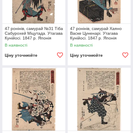
47 ронінів, самурай №31 Тіба
47 ронінів, самурай Хаяно
Сабурохей Міцутада. Утагава
Васке Цуненарі. Утагава
Кунійосі. 1847 р. Японія
Кунійосі. 1847 р. Японія
гравюру
гравюра
В наявності
В наявності
Ціну уточнюйте
Ціну уточнюйте