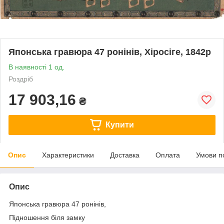
Японська гравюра 47 ронінів, Хіросіге, 1842р
В наявності 1 од.
Роздріб
17 903,16
₴
Купити
Опис
Характеристики
Доставка
Оплата
Умови п
Опис
Японська гравюра 47 ронінів,
Підношення біля замку