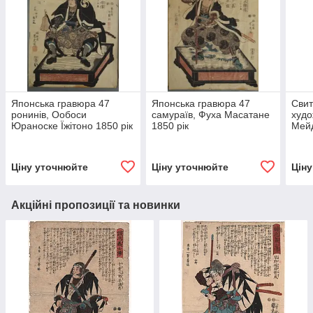
Японська гравюра 47
Японська гравюра 47
Свит
ронинів, Ообоси
самураїв, Фуха Масатане
худо
Юраноске Їжітоно 1850 рік
1850 рік
Мейд
Ціну уточнюйте
Ціну уточнюйте
Цін
Акційні пропозиції та новинки