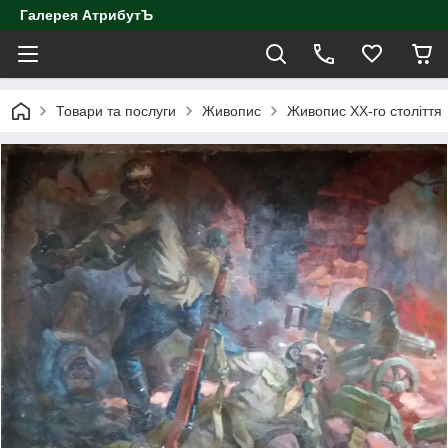
Галерея АтрибутЪ
Товари та послуги
Живопис
Живопис ХХ-го століття